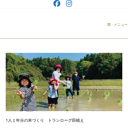
コ
ン
テ
ン
メニュー
ツ
へ
ス
キ
ッ
プ
1人１年分の米づくり トランローグ田植え