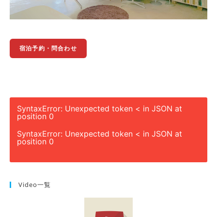
宿泊予約・問合わせ
SyntaxError: Unexpected token < in JSON at
position 0
SyntaxError: Unexpected token < in JSON at
position 0
Video一覧