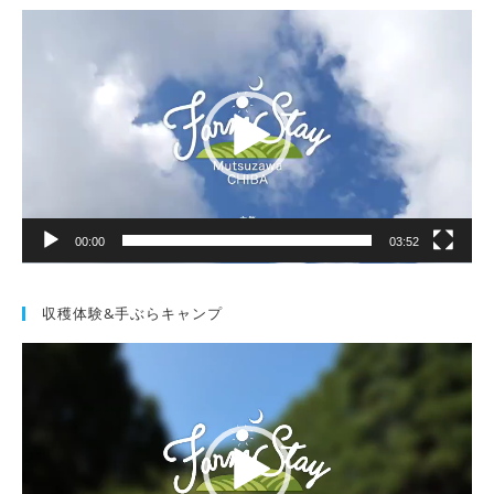
動
画
プ
レ
ー
ヤ
ー
00:00
03:52
収穫体験&手ぶらキャンプ
動
画
プ
レ
ー
ヤ