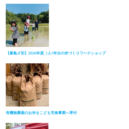
【募集〆切】2026年度_1人1年分の米づくりワークショップ
有機無農薬のお米をこども宅食事業へ寄付