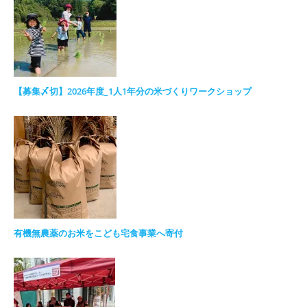
【募集〆切】2026年度_1人1年分の米づくりワークショップ
有機無農薬のお米をこども宅食事業へ寄付