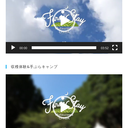
プ
レ
ー
ヤ
ー
00:00
03:52
収穫体験&手ぶらキャンプ
動
画
プ
レ
ー
ヤ
ー