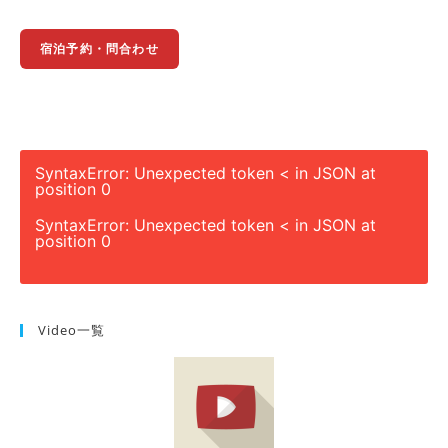
宿泊予約・問合わせ
SyntaxError: Unexpected token < in JSON at
position 0
SyntaxError: Unexpected token < in JSON at
position 0
Video一覧