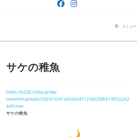
コ
ン
テ
ン
メニュー
ツ
へ
ス
キ
ッ
サケの稚魚
プ
https://6238.chiba.jp/wp-
content/uploads/2023/10/41a502d247123062fdbb19f5322e2
4d9.mov
サケの稚魚