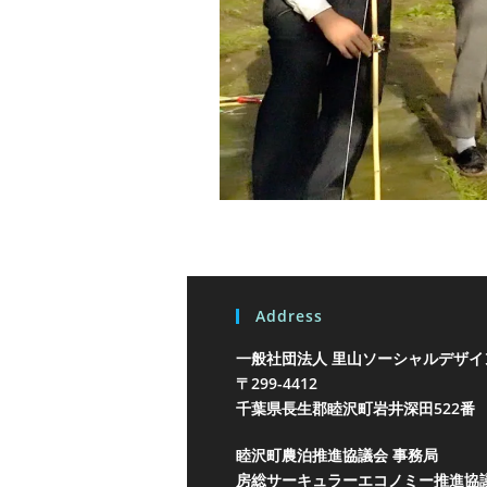
Address
一般社団法人 里山ソーシャルデザイ
〒299-4412
千葉県長生郡睦沢町岩井
深田522番
睦沢町農泊推進協議会 事務局
房総サーキュラーエコノミー推進協議