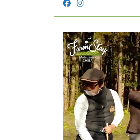
コ
ン
テ
ン
ツ
へ
ス
キ
ッ
プ