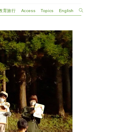
教育旅行
Access
Topics
English
ウ
ェ
ブ
サ
イ
ト
の
検
索
を
ト
グ
ル