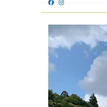
コ
ン
テ
ン
ツ
へ
ス
キ
ッ
プ