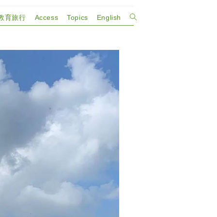
教育旅行
Access
Topics
English
ウ
ェ
ブ
サ
イ
ト
の
検
索
を
ト
グ
ル