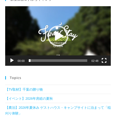
動
画
プ
レ
ー
ヤ
ー
00:00
02:48
Topics
【TV取材】千葉の贈り物
【イベント】2026年房総の夏秋
【農泊】2026年夏休み ゲストハウス・キャンプサイトに泊まって「稲
刈り体験」