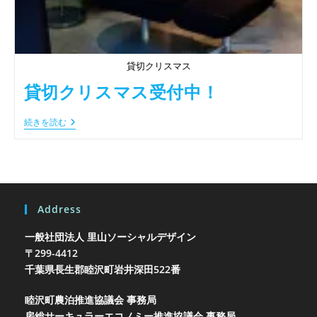
貸切クリスマス
貸切クリスマス受付中！
貸
続きを読む
切
ク
リ
ス
マ
ス
受
Address
付
中！
一般社団法人 里山ソーシャルデザイン
〒299-4412
千葉県長生郡睦沢町岩井
深田522番
睦沢町農泊推進協議会 事務局
房総サーキュラーエコノミー推進協議会 事務局