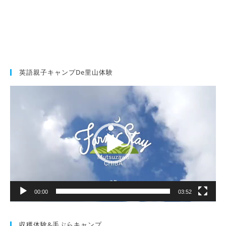
英語親子キャンプde里山体験
動
画
プ
レ
ー
ヤ
ー
00:00
03:52
収穫体験&手ぶらキャンプ