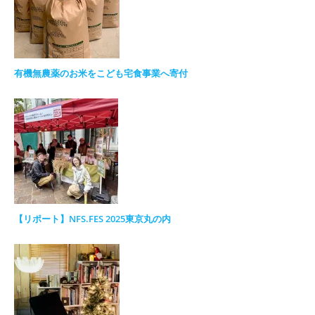
有機無農薬のお米をこども宅食事業へ寄付
【リポート】NFS.FES 2025東京丸の内