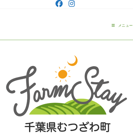
コ
ン
テ
ン
メニュー
ツ
へ
ス
キ
ッ
プ