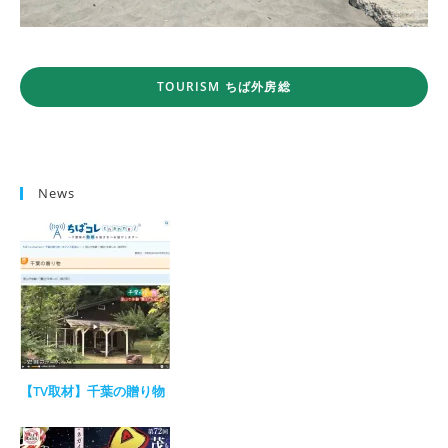
TOURISM ちば外房総
News
【TV取材】千葉の贈り物