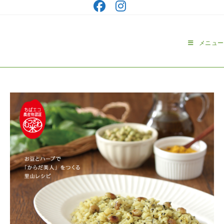
コ
ン
テ
ン
メニュー
ツ
へ
ス
キ
ッ
プ