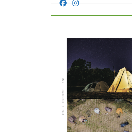
コ
ン
テ
ン
ツ
へ
ス
キ
ッ
プ