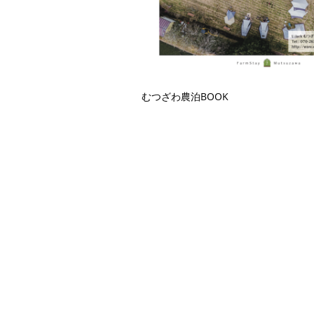
むつざわ農泊BOOK