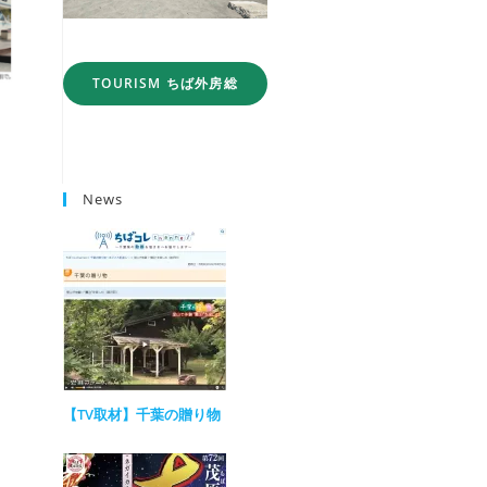
TOURISM ちば外房総
News
【TV取材】千葉の贈り物