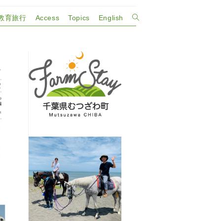
教育旅行
Access
Topics
English
ウ
ェ
ブ
サ
イ
ト
の
検
索
を
ト
グ
ル