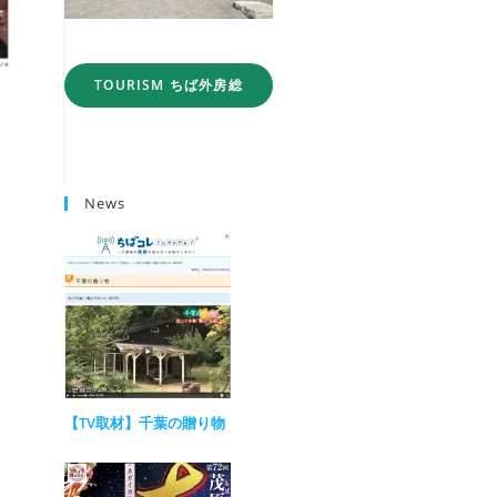
TOURISM ちば外房総
News
【TV取材】千葉の贈り物