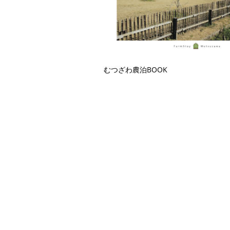
むつざわ農泊BOOK