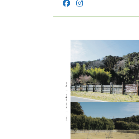
コ
ン
テ
ン
ツ
へ
ス
キ
ッ
プ