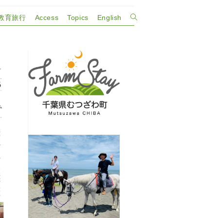
教育旅行
Access
Topics
English
ウ
ェ
ブ
サ
イ
ト
の
検
索
を
ト
グ
ル