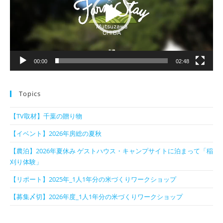
ー
ヤ
ー
00:00
02:48
Topics
【TV取材】千葉の贈り物
【イベント】2026年房総の夏秋
【農泊】2026年夏休み ゲストハウス・キャンプサイトに泊まって「稲
刈り体験」
【リポート】2025年_1人1年分の米づくりワークショップ
【募集〆切】2026年度_1人1年分の米づくりワークショップ