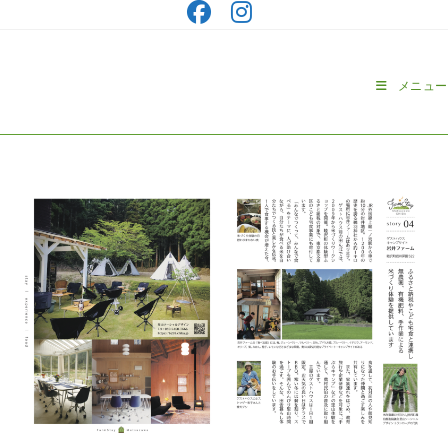
コ
ン
テ
ン
メニュー
ツ
へ
ス
キ
ッ
プ