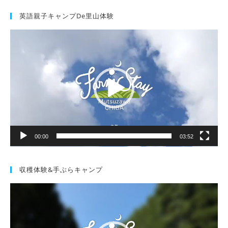
英語親子キャンプde里山体験
動
画
プ
レ
ー
ヤ
ー
00:00
03:52
収穫体験&手ぶらキャンプ
動
画
プ
レ