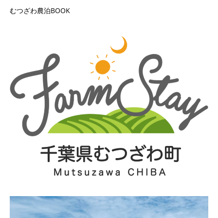
むつざわ農泊BOOK