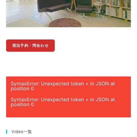
宿泊予約・問合わせ
SyntaxError: Unexpected token < in JSON at
position 0
SyntaxError: Unexpected token < in JSON at
position 0
Video一覧