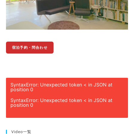
宿泊予約・問合わせ
SyntaxError: Unexpected token < in JSON at
position 0
SyntaxError: Unexpected token < in JSON at
position 0
Video一覧