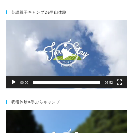
英語親子キャンプde里山体験
動
画
プ
レ
ー
ヤ
ー
00:00
03:52
収穫体験&手ぶらキャンプ
動
画
プ
レ