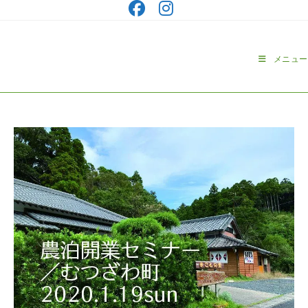
コ
ン
テ
ン
メニュー
ツ
へ
ス
キ
ッ
プ