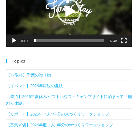
ー
ヤ
ー
00:00
02:48
Topics
【TV取材】千葉の贈り物
【イベント】2026年房総の夏秋
【農泊】2026年夏休み ゲストハウス・キャンプサイトに泊まって「稲
刈り体験」
【リポート】2025年_1人1年分の米づくりワークショップ
【募集〆切】2026年度_1人1年分の米づくりワークショップ