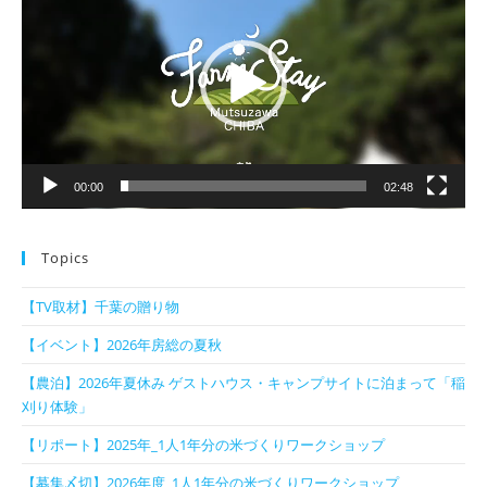
プ
レ
ー
ヤ
ー
00:00
02:48
Topics
【TV取材】千葉の贈り物
【イベント】2026年房総の夏秋
【農泊】2026年夏休み ゲストハウス・キャンプサイトに泊まって「稲
刈り体験」
【リポート】2025年_1人1年分の米づくりワークショップ
【募集〆切】2026年度_1人1年分の米づくりワークショップ