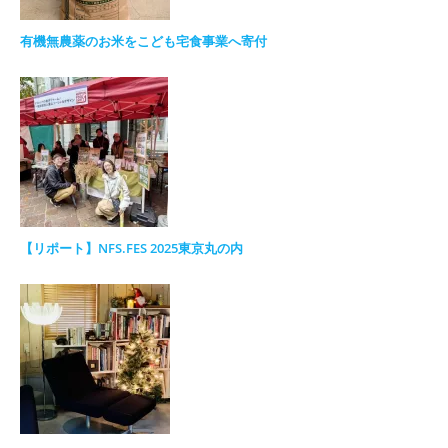
有機無農薬のお米をこども宅食事業へ寄付
【リポート】NFS.FES 2025東京丸の内