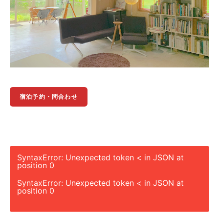
宿泊予約・問合わせ
SyntaxError: Unexpected token < in JSON at
position 0
SyntaxError: Unexpected token < in JSON at
position 0