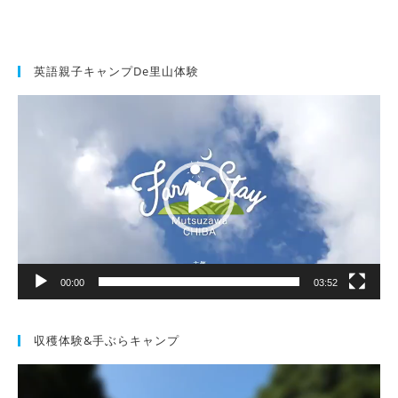
英語親子キャンプde里山体験
動
画
プ
レ
ー
ヤ
ー
00:00
03:52
収穫体験&手ぶらキャンプ
動
画