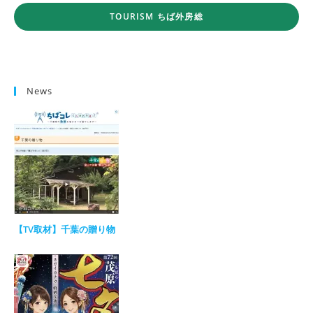
TOURISM ちば外房総
News
【TV取材】千葉の贈り物