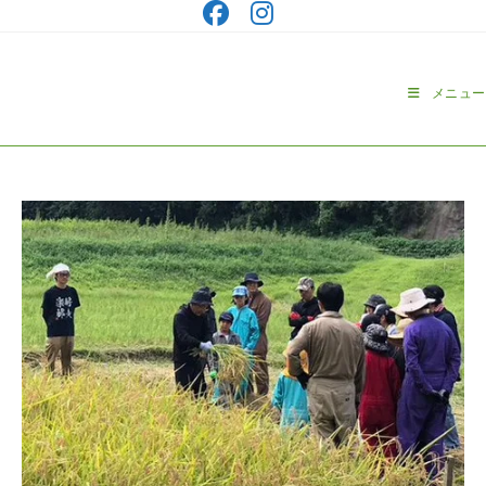
コ
ン
テ
ン
メニュー
ツ
へ
ス
キ
ッ
プ