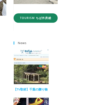
TOURISM ちば外房総
News
【TV取材】千葉の贈り物