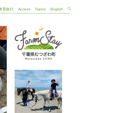
教育旅行
Access
Topics
English
ウ
ェ
ブ
サ
イ
ト
の
検
索
を
ト
グ
ル