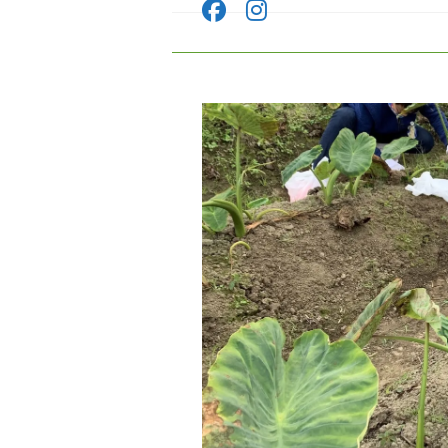
コ
ン
テ
ン
ツ
へ
ス
キ
ッ
プ