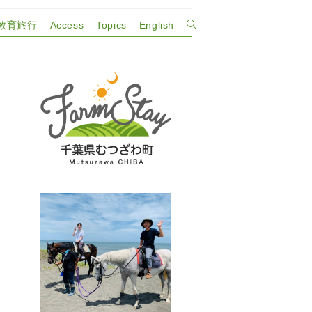
教育旅行
Access
Topics
English
ウ
ェ
ブ
サ
イ
ト
の
検
索
を
ト
グ
ル