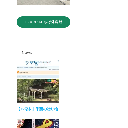
TOURISM ちば外房総
News
【TV取材】千葉の贈り物