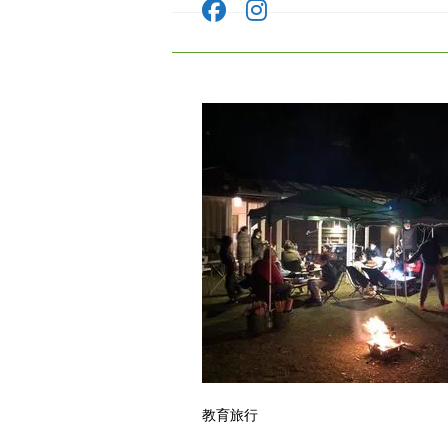
コ
ン
テ
ン
ツ
へ
ス
キ
ッ
プ
教育旅行