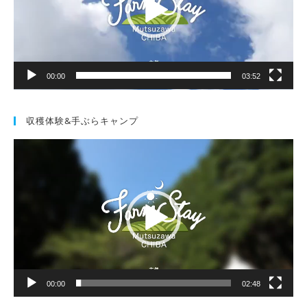
ヤ
ー
00:00
03:52
収穫体験&手ぶらキャンプ
動
画
プ
レ
ー
ヤ
ー
00:00
02:48