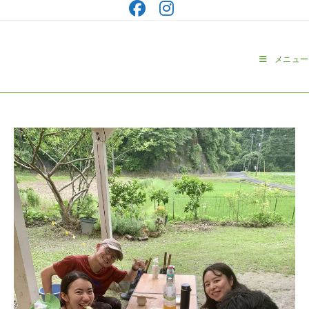
コ
ン
テ
ン
メニュー
ツ
へ
ス
キ
ッ
プ