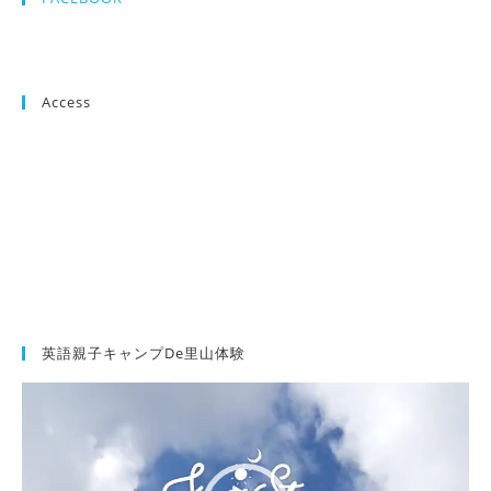
Access
英語親子キャンプde里山体験
動
画
プ
レ
ー