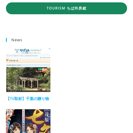
TOURISM ちば外房総
News
【TV取材】千葉の贈り物