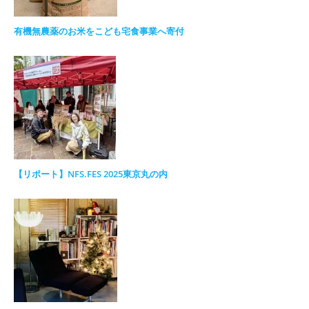
有機無農薬のお米をこども宅食事業へ寄付
【リポート】NFS.FES 2025東京丸の内