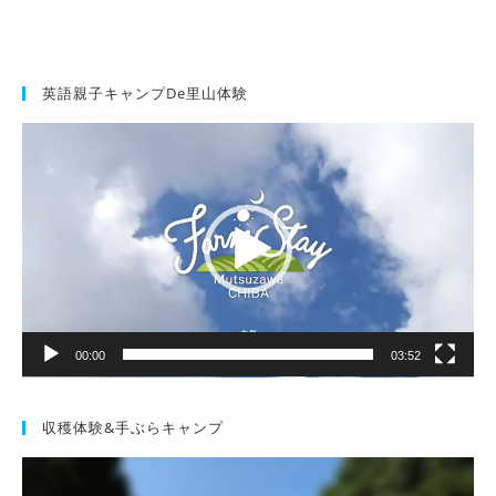
英語親子キャンプde里山体験
動
画
プ
レ
ー
ヤ
ー
00:00
03:52
収穫体験&手ぶらキャンプ
動
画