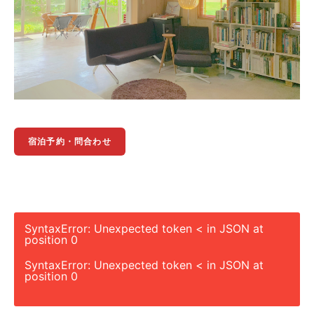
宿泊予約・問合わせ
SyntaxError: Unexpected token < in JSON at
position 0
SyntaxError: Unexpected token < in JSON at
position 0