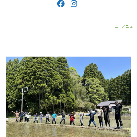
コ
ン
テ
ン
メニュー
ツ
へ
ス
キ
ッ
プ