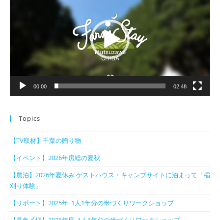
プ
レ
ー
ヤ
ー
00:00
02:48
Topics
【TV取材】千葉の贈り物
【イベント】2026年房総の夏秋
【農泊】2026年夏休み ゲストハウス・キャンプサイトに泊まって「稲
刈り体験」
【リポート】2025年_1人1年分の米づくりワークショップ
【募集〆切】2026年度_1人1年分の米づくりワークショップ