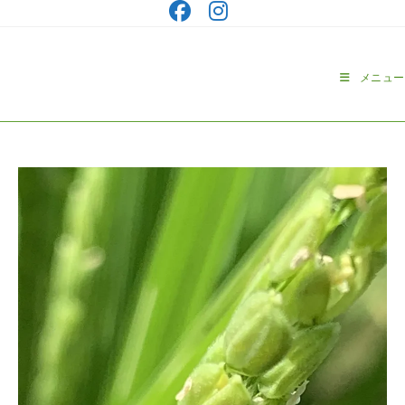
コ
ン
テ
ン
メニュー
ツ
へ
ス
キ
ッ
プ