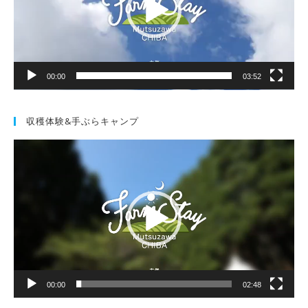
ヤ
ー
00:00
03:52
収穫体験&手ぶらキャンプ
動
画
プ
レ
ー
ヤ
ー
00:00
02:48