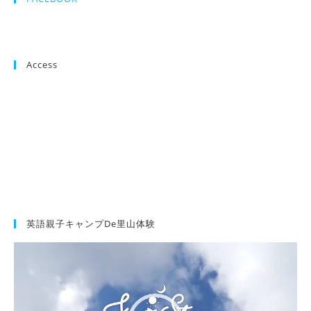
Access
英語親子キャンプde里山体験
動
画
プ
レ
ー