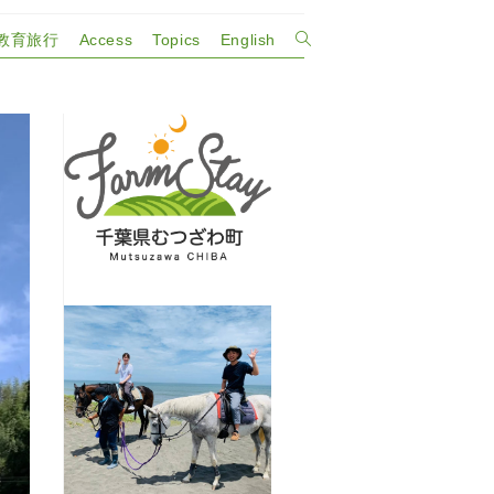
教育旅行
Access
Topics
English
ウ
ェ
ブ
サ
イ
ト
の
検
索
を
ト
グ
ル