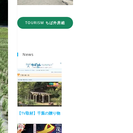
TOURISM ちば外房総
News
【TV取材】千葉の贈り物