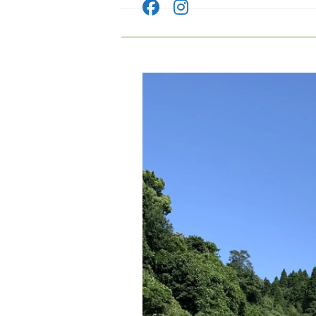
コ
ン
テ
ン
ツ
へ
ス
キ
ッ
プ