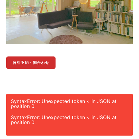
宿泊予約・問合わせ
SyntaxError: Unexpected token < in JSON at
position 0
SyntaxError: Unexpected token < in JSON at
position 0