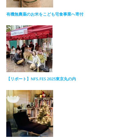
有機無農薬のお米をこども宅食事業へ寄付
【リポート】NFS.FES 2025東京丸の内