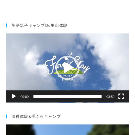
英語親子キャンプde里山体験
動
画
プ
レ
ー
ヤ
ー
00:00
03:52
収穫体験&手ぶらキャンプ
動
画