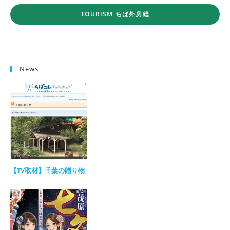
TOURISM ちば外房総
News
【TV取材】千葉の贈り物