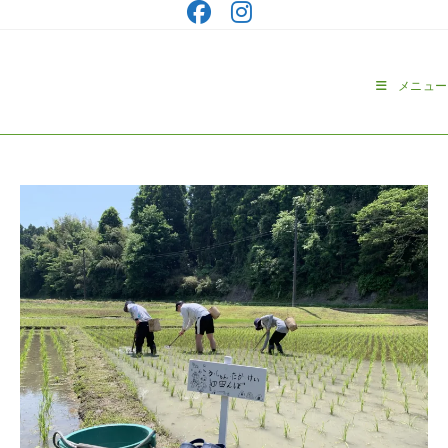
コ
ン
テ
ン
メニュー
ツ
へ
ス
キ
ッ
プ