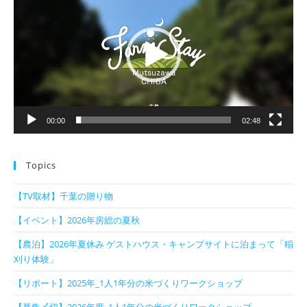
プ
レ
ー
ヤ
ー
00:00
02:48
Topics
【TV取材】千葉の贈り物
【イベント】2026年房総の夏秋
【農泊】2026年夏休み ゲストハウス・キャンプサイトに泊まって「稲
刈り体験」
【リポート】2025年_1人1年分の米づくりワークショップ
【募集〆切】2026年度_1人1年分の米づくりワークショップ