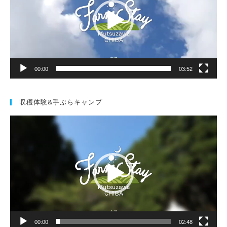
レ
ー
ヤ
ー
00:00
03:52
収穫体験&手ぶらキャンプ
動
画
プ
レ
ー
ヤ
ー
00:00
02:48