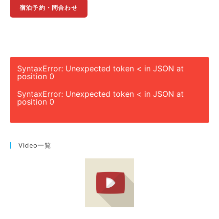
宿泊予約・問合わせ
SyntaxError: Unexpected token < in JSON at
position 0
SyntaxError: Unexpected token < in JSON at
position 0
Video一覧