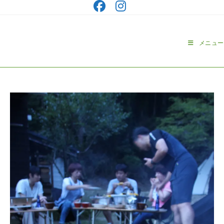
コ
ン
テ
ン
メニュー
ツ
へ
ス
キ
ッ
プ