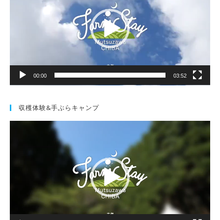
レ
ー
ヤ
ー
00:00
03:52
収穫体験&手ぶらキャンプ
動
画
プ
レ
ー
ヤ
ー