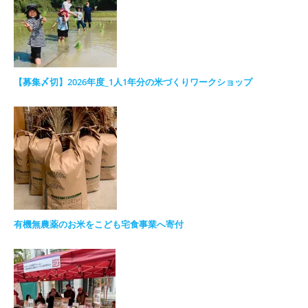
【募集〆切】2026年度_1人1年分の米づくりワークショップ
有機無農薬のお米をこども宅食事業へ寄付