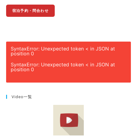
宿泊予約・問合わせ
SyntaxError: Unexpected token < in JSON at
position 0
SyntaxError: Unexpected token < in JSON at
position 0
Video一覧