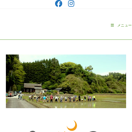
コ
ン
テ
ン
メニュー
ツ
へ
ス
キ
ッ
プ