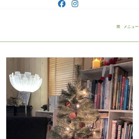
コ
ン
テ
ン
メニュー
ツ
へ
ス
キ
ッ
プ