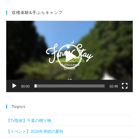
収穫体験&手ぶらキャンプ
動
画
プ
レ
ー
ヤ
ー
00:00
02:48
Topics
【TV取材】千葉の贈り物
【イベント】2026年房総の夏秋