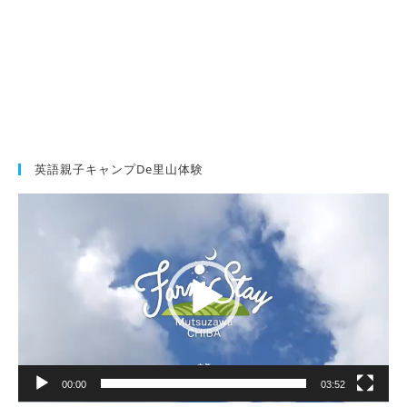
英語親子キャンプde里山体験
動
画
プ
レ
ー
ヤ
ー
00:00
03:52