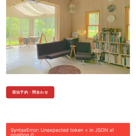
宿泊予約・問合わせ
SyntaxError: Unexpected token < in JSON at
position 0