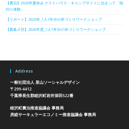
【農泊】2026年夏休み ゲストハウス・キャンプサイトに泊まって「稲
刈り体験」
【リポート】2025年_1人1年分の米づくりワークショップ
【募集〆切】2026年度_1人1年分の米づくりワークショップ
Address
一般社団法人 里山ソーシャルデザイン
〒299-4412
千葉県長生郡睦沢町岩井
深田522番
睦沢町農泊推進協議会 事務局
房総サーキュラーエコノミー推進協議会 事務局