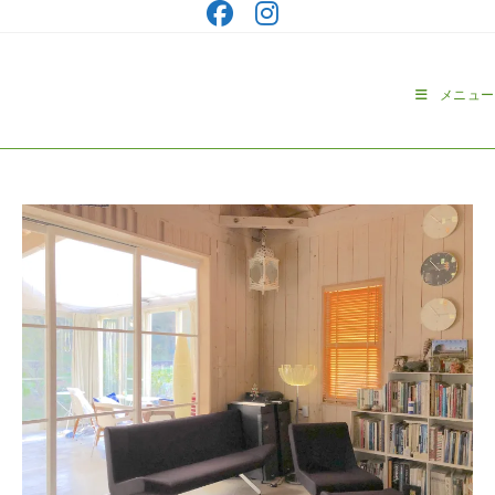
コ
ン
テ
ン
メニュー
ツ
へ
ス
キ
ッ
プ