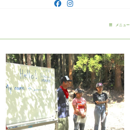
コ
ン
テ
ン
メニュー
ツ
へ
ス
キ
ッ
プ