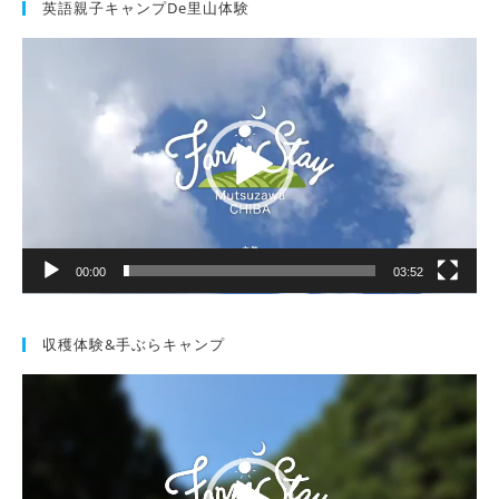
英語親子キャンプde里山体験
動
画
プ
レ
ー
ヤ
ー
00:00
03:52
収穫体験&手ぶらキャンプ
動
画
プ
レ
ー