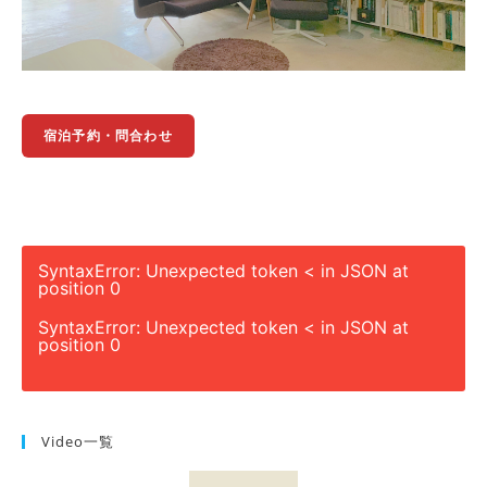
宿泊予約・問合わせ
SyntaxError: Unexpected token < in JSON at
position 0
SyntaxError: Unexpected token < in JSON at
position 0
Video一覧