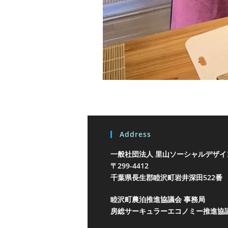
Address
一般社団法人 里山ソーシャルデザイ
〒299-4412
千葉県長生郡睦沢町岩井
深田522番
睦沢町農泊推進協議会 事務局
房総サーキュラーエコノミー推進協議