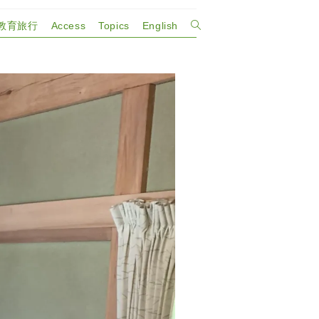
教育旅行
Access
Topics
English
ウ
ェ
ブ
サ
イ
ト
の
検
索
を
ト
グ
ル