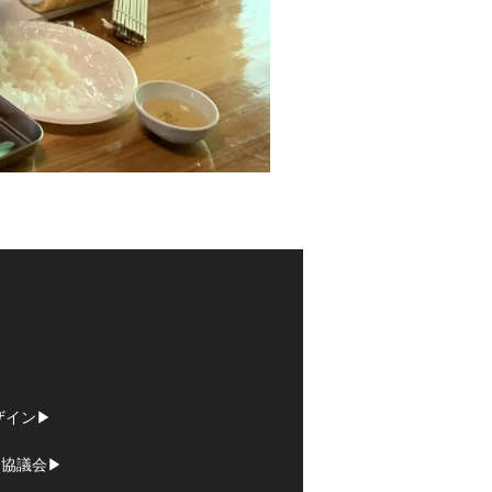
イン▶︎
協議会▶︎