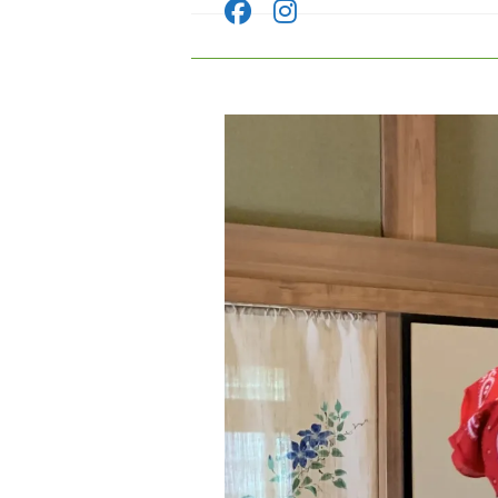
コ
ン
テ
ン
ツ
へ
ス
キ
ッ
プ