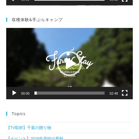
収穫体験&手ぶらキャンプ
動
画
プ
レ
ー
ヤ
ー
00:00
02:48
Topics
【TV取材】千葉の贈り物
【イベント】2026年房総の夏秋