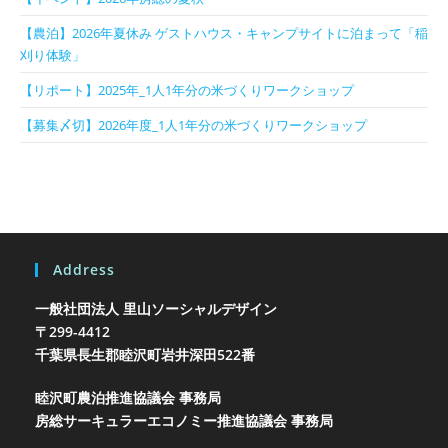
【農泊】2026年夏休み ゲストハウス・キャンプサイトに泊まって「稲
刈り体験」
【リポート】2025年_1人1年分の米づくりワークショップ
【募集〆切】2026年度_1人1年分の米づくりワークショップ
Address
一般社団法人 里山ソーシャルデザイン
〒299-4412
千葉県長生郡睦沢町岩井
深田522番
睦沢町農泊推進協議会 事務局
房総サーキュラーエコノミー推進協議会 事務局