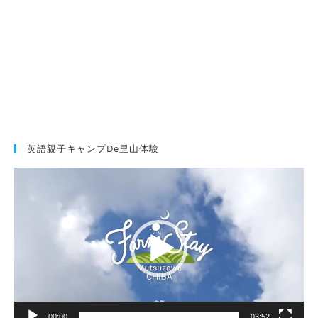
英語親子キャンプde里山体験
動
画
プ
レ
ー
ヤ
ー
00:00
03:52