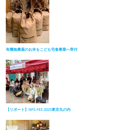
有機無農薬のお米をこども宅食事業へ寄付
【リポート】NFS.FES 2025東京丸の内