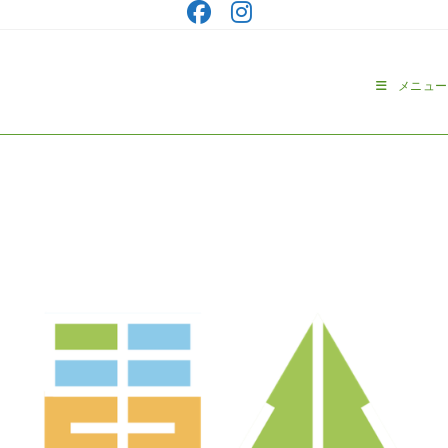
コ
ン
テ
ン
メニュー
ツ
へ
ス
キ
ッ
プ