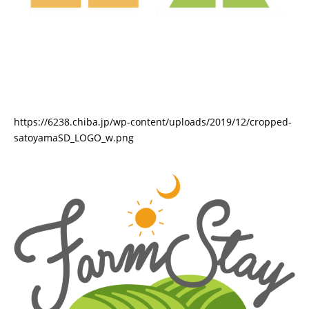
https://6238.chiba.jp/wp-content/uploads/2019/12/cropped-
satoyamaSD_LOGO_w.png