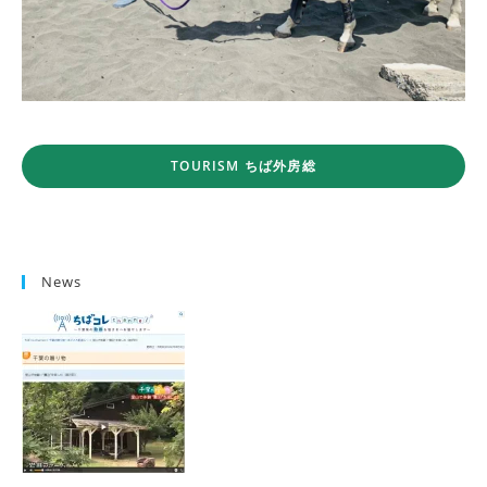
TOURISM ちば外房総
News