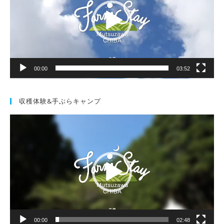
レ
ー
ヤ
ー
00:00
03:52
収穫体験&手ぶらキャンプ
動
画
プ
レ
ー
ヤ
ー
00:00
02:48