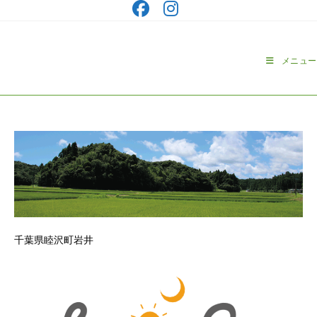
コ
ン
テ
ン
メニュー
ツ
へ
ス
キ
ッ
プ
千葉県睦沢町岩井