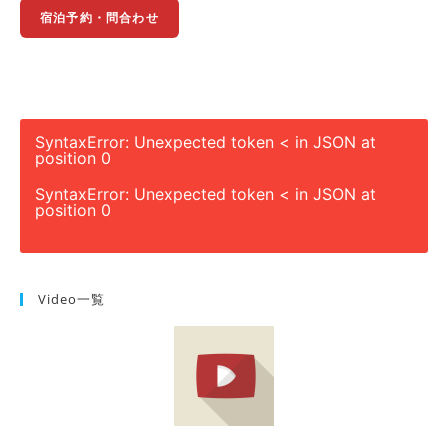
宿泊予約・問合わせ
SyntaxError: Unexpected token < in JSON at
position 0
SyntaxError: Unexpected token < in JSON at
position 0
Video一覧