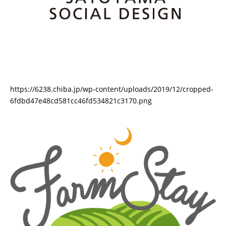
https://6238.chiba.jp/wp-content/uploads/2019/12/cropped-
6fdbd47e48cd581cc46fd534821c3170.png