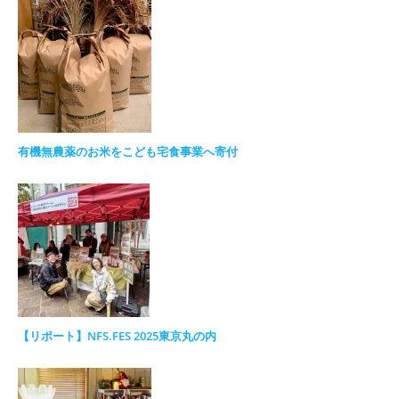
有機無農薬のお米をこども宅食事業へ寄付
【リポート】NFS.FES 2025東京丸の内