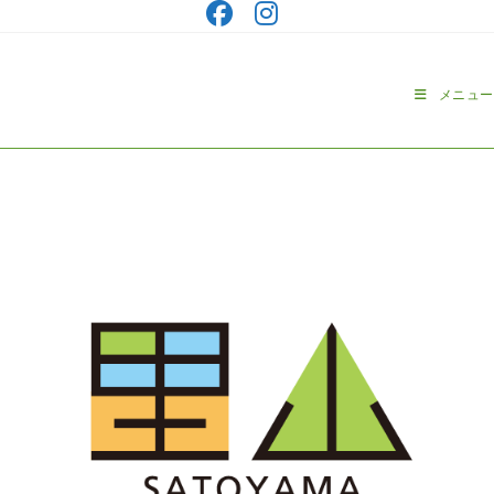
コ
ン
テ
ン
メニュー
ツ
へ
ス
キ
ッ
プ