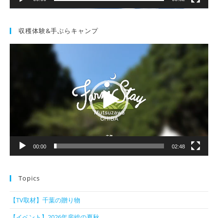
収穫体験&手ぶらキャンプ
動
画
プ
レ
ー
ヤ
ー
00:00
02:48
Topics
【TV取材】千葉の贈り物
【イベント】2026年房総の夏秋