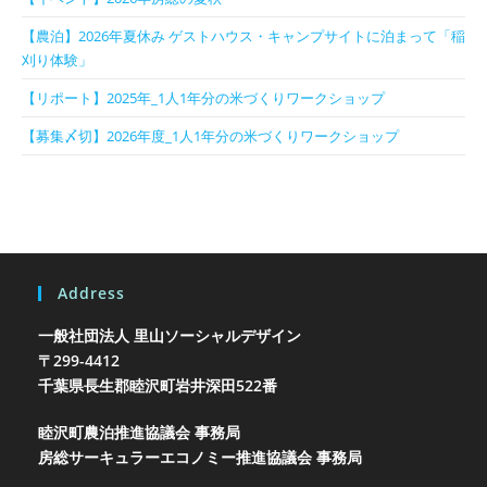
【農泊】2026年夏休み ゲストハウス・キャンプサイトに泊まって「稲
刈り体験」
【リポート】2025年_1人1年分の米づくりワークショップ
【募集〆切】2026年度_1人1年分の米づくりワークショップ
Address
一般社団法人 里山ソーシャルデザイン
〒299-4412
千葉県長生郡睦沢町岩井
深田522番
睦沢町農泊推進協議会 事務局
房総サーキュラーエコノミー推進協議会 事務局