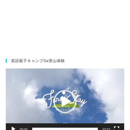
英語親子キャンプde里山体験
動
画
プ
レ
ー
ヤ
ー
00:00
03:52