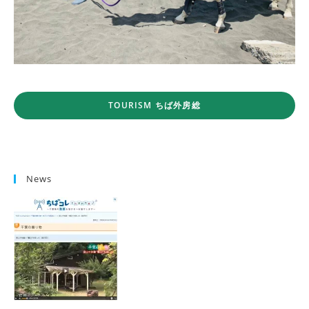
TOURISM ちば外房総
News