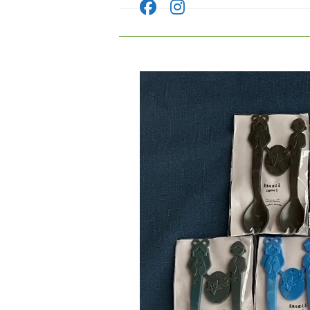
コ
ン
テ
ン
ツ
へ
ス
キ
ッ
プ