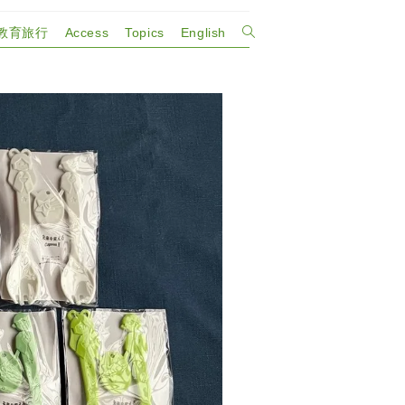
教育旅行
Access
Topics
English
ウ
ェ
ブ
サ
イ
ト
の
検
索
を
ト
グ
ル