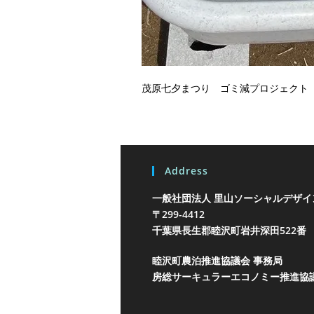
茂原七夕まつり ゴミ減プロジェクト
Address
一般社団法人 里山ソーシャルデザイ
〒299-4412
千葉県長生郡睦沢町岩井
深田522番
睦沢町農泊推進協議会 事務局
房総サーキュラーエコノミー推進協議