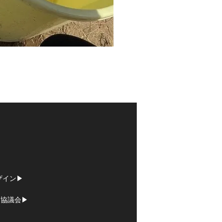
イン▶︎
協議会▶︎