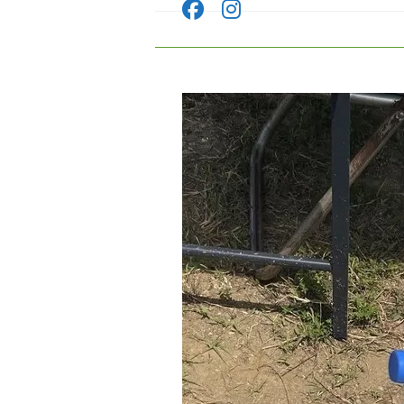
コ
ン
テ
ン
ツ
へ
ス
キ
ッ
プ