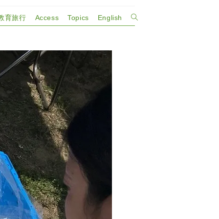
教育旅行
Access
Topics
English
ウ
ェ
ブ
サ
イ
ト
の
検
索
を
ト
グ
ル