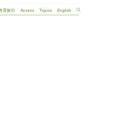
教育旅行
Access
Topics
English
ウ
ェ
ブ
サ
イ
ト
の
検
索
を
ト
グ
ル