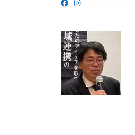
コ
ン
テ
ン
ツ
へ
ス
キ
ッ
プ