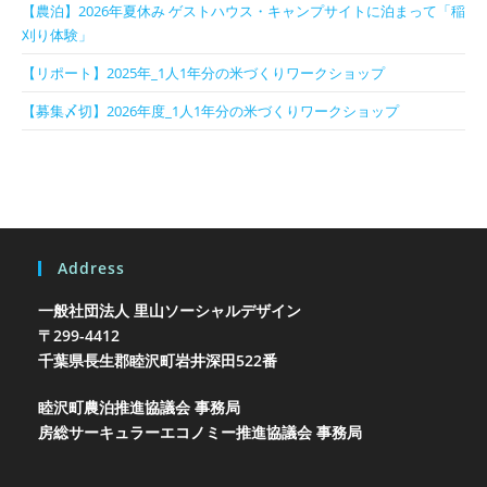
【農泊】2026年夏休み ゲストハウス・キャンプサイトに泊まって「稲
刈り体験」
【リポート】2025年_1人1年分の米づくりワークショップ
【募集〆切】2026年度_1人1年分の米づくりワークショップ
Address
一般社団法人 里山ソーシャルデザイン
〒299-4412
千葉県長生郡睦沢町岩井
深田522番
睦沢町農泊推進協議会 事務局
房総サーキュラーエコノミー推進協議会 事務局