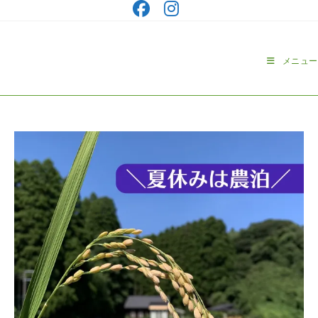
コ
ン
テ
ン
メニュー
ツ
へ
ス
キ
ッ
プ