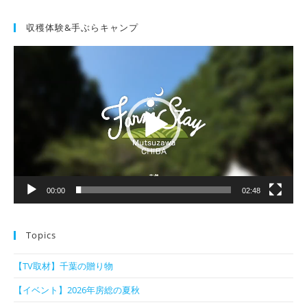
収穫体験&手ぶらキャンプ
動
画
プ
レ
ー
ヤ
ー
00:00
02:48
Topics
【TV取材】千葉の贈り物
【イベント】2026年房総の夏秋