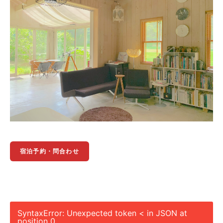
宿泊予約・問合わせ
SyntaxError: Unexpected token < in JSON at
position 0