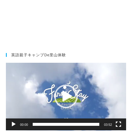
英語親子キャンプde里山体験
動
画
プ
レ
ー
ヤ
ー
00:00
03:52