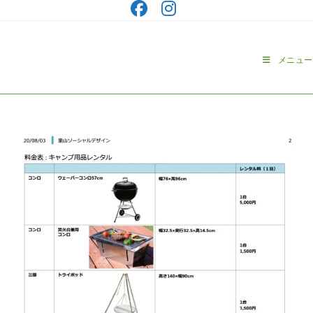
コ
ン
テ
ン
メニュー
ツ
へ
ス
キ
ッ
プ